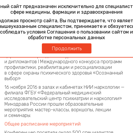
ГБУЗ «Психиатрическая больница № 5 ДЗМ»
ный сайт предназначен исключительно для специалист
сфере медицины, фармации и здравоохранения
Выставка
должая просмотр сайта, Вы подтверждаете, что являе
В рамках Конференции в фойе Большого конференц-
вышеуказанным специалистом, принимаете и обязуетес
зала прошла выставка
центров реабилитации
соблюдать условия Соглашения о пользовании сайтом и
зависимых от психоактивных веществ.
обработке персональных данных
Конкурс
Продолжить
В рамках конференции состоялась Торжественная
церемония награждения лауреатов
и дипломантов I Международного конкурса программ
профилактики, реабилитации и ресоциализации
в сфере охраны психического здоровья «Осознанный
выбор»
16 ноября 2016 в залах и кабинетах НИИ наркологии —
филиала ФГБУ «Федеральный медицинский
исследовательский центр психиатрии и наркологии»
Минздрава России прошли образовательные
мероприятия: мастер-классы, воркшопы, лекции
и семинары.
Общее расписание мероприятий
Конференцию посетили около 500 специалистов.