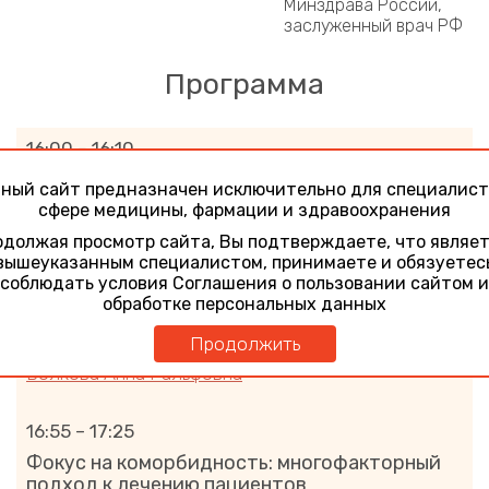
Минздрава России,
заслуженный врач РФ
Программа
16:00 – 16:10
Вступительное слово
ный сайт предназначен исключительно для специалист
Демидова Татьяна Юльевна
сфере медицины, фармации и здравоохранения
должая просмотр сайта, Вы подтверждаете, что являе
вышеуказанным специалистом, принимаете и обязуетес
16:10 – 16:55
соблюдать условия Соглашения о пользовании сайтом и
Предиабет: перспективы и возможности
обработке персональных данных
Доклад при поддержке компании Материа
Продолжить
Медика
Волкова Анна Ральфовна
16:55 – 17:25
Фокус на коморбидность: многофакторный
подход к лечению пациентов